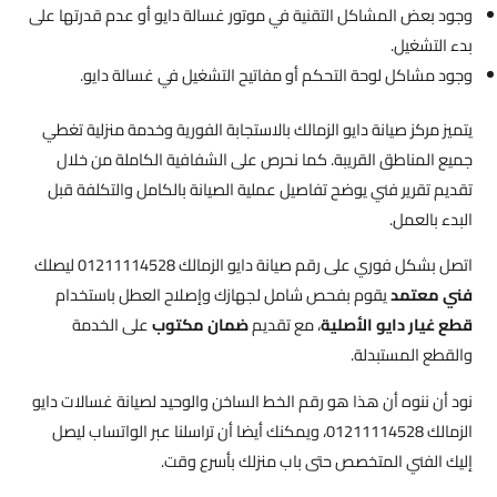
وجود بعض المشاكل التقنية في موتور غسالة دايو أو عدم قدرتها على
بدء التشغيل.
وجود مشاكل لوحة التحكم أو مفاتيح التشغيل في غسالة دايو.
يتميز مركز صيانة دايو الزمالك بالاستجابة الفورية وخدمة منزلية تغطي
جميع المناطق القريبة. كما نحرص على الشفافية الكاملة من خلال
تقديم تقرير فني يوضح تفاصيل عملية الصيانة بالكامل والتكلفة قبل
البدء بالعمل.
اتصل بشكل فوري على رقم صيانة دايو الزمالك 01211114528 ليصلك
فني معتمد
يقوم بفحص شامل لجهازك وإصلاح العطل باستخدام
قطع غيار دايو الأصلية
، مع تقديم
ضمان مكتوب
على الخدمة
والقطع المستبدلة.
نود أن ننوه أن هذا هو رقم الخط الساخن والوحيد لصيانة غسالات دايو
الزمالك 01211114528، ويمكنك أيضا أن تراسلنا عبر الواتساب ليصل
إليك الفني المتخصص حتى باب منزلك بأسرع وقت.