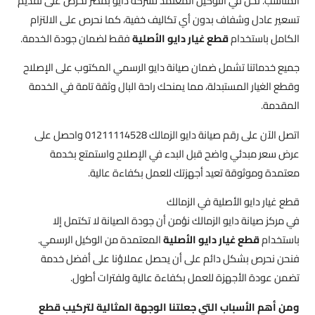
المناسب. نحن في التوكيل المعتمد لشركة دايو بمصر نحرص على تقديم
تسعير عادل وشفاف بدون أي تكاليف خفية، كما نحرص على الالتزام
الكامل باستخدام
قطع غيار دايو الأصلية
فقط لضمان جودة الخدمة.
جميع خدماتنا تشمل ضمان صيانة دايو الرسمي المكتوب على الإصلاح
وقطع الغيار المستبدلة، مما يمنحك راحة البال وثقة تامة في الخدمة
المقدمة.
اتصل الآن على رقم صيانة دايو الزمالك 01211114528 واحصل على
عرض سعر مبدئي واضح قبل البدء في الإصلاح واستمتع بخدمة
معتمدة وموثوقة تعيد أجهزتك للعمل بكفاءة عالية.
قطع غيار دايو الأصلية في الزمالك
في مركز صيانة دايو الزمالك نؤمن أن جودة الصيانة لا تكتمل إلا
باستخدام
قطع غيار دايو الأصلية
المعتمدة من الوكيل الرسمي.
فنحن نحرص بشكل دائم على أن يحصل عملاؤنا على أفضل خدمة
تضمن عودة الأجهزة للعمل بكفاءة عالية ولفترات أطول.
ومن أهم الأسباب التي جعلتنا الوجهة المثالية لتركيب قطع