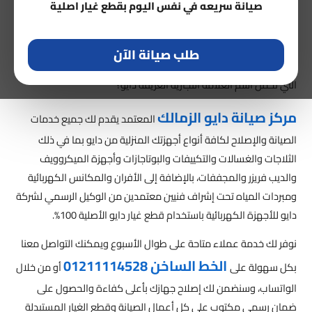
01211114528
صيانة سريعه في نفس اليوم بقطع غيار اصلية
صيانة دايو
طلب صيانة الآن
هل أنت من الباحثين عن مركز صيانة دايو الزمالك لصيانة أجهزتك المنزلية
التي تحمل اسم العلامة التجارية العريقة دايو؟
مركز صيانة دايو الزمالك
المعتمد يقدم لك جميع خدمات
الصيانة والإصلاح لكافة أنواع أجهزتك المنزلية من دايو بما في ذلك
الثلاجات والغسالات والتكييفات والبوتاجازات وأجهزة الميكروويف
والديب فريزر والمجففات، بالإضافة إلى الأفران والمكانس الكهربائية
ومبردات المياه تحت إشراف فنيين معتمدين من الوكيل الرسمي لشركة
دايو للأجهزة الكهربائية باستخدام قطع غيار دايو الأصلية 100%.
نوفر لك خدمة عملاء متاحة على طوال الأسبوع ويمكنك التواصل معنا
الخط الساخن 01211114528
بكل سهولة على
أو من خلال
الواتساب، وسنضمن لك إصلاح جهازك بأعلى كفاءة والحصول على
ضمان رسمي مكتوب على كل أعمال الصيانة وقطع الغيار المستبدلة