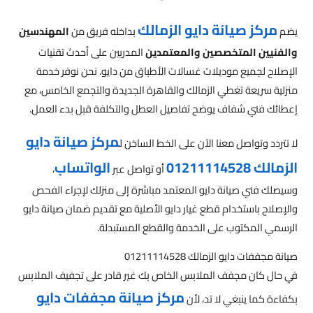
مركز صيانة دايو الزمالك
يضم
بداخله فريق من
المهندسين
والفنيين المتخصصين والمعتمدين
المدربين على أحدث تقنيات
الإصلاح لجميع موديلات غسالات الأطباق من دايو. نحن نوفر خدمة
منزلية سريعة تغطي الزمالك والقاهرة الجديدة والتجمع الخامس، مع
إعطائك فني شفاف يوضح تفاصيل العطل والتكلفة قبل بدء العمل.
مركز صيانة دايو
لا تتردد وتواصل معنا الآن على الخط الساخن ل
الزمالك 01211114528
الواتساب
أو تواصل عبر
،
وسيصلك فني صيانة دايو المعتمد مباشرة إلى منزلك لإجراء الفحص
والإصلاح باستخدام قطع غيار دايو الأصلية مع تقديم ضمان صيانة دايو
الرسمي المكتوب على الخدمة والقطع المستبدلة.
صيانة مجففات دايو الزمالك 01211114528
في حال كان مجفف الملابس الخاص بك غير قادر على تجفيف الملابس
مركز صيانة مجففات دايو
بكفاءة كما ينبغي لا تد، لأن