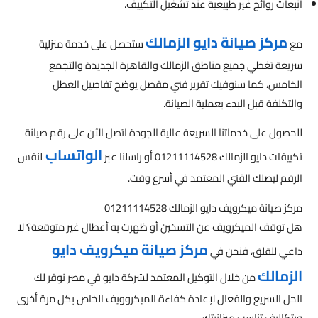
انبعاث روائح غير طبيعية عند تشغيل التكييف.
مركز صيانة دايو الزمالك
مع
ستحصل على خدمة منزلية
سريعة تغطي جميع مناطق الزمالك والقاهرة الجديدة والتجمع
الخامس، كما سنوفيك تقرير فني مفصل يوضح تفاصيل العطل
والتكلفة قبل البدء بعملية الصيانة.
للحصول على خدماتنا السريعة عالية الجودة اتصل الآن على رقم صيانة
الواتساب
تكييفات دايو الزمالك 01211114528 أو راسلنا عبر
لنفس
الرقم ليصلك الفني المعتمد في أسرع وقت.
مركز صيانة ميكرويف دايو الزمالك 01211114528
هل توقف الميكرويف عن التسخين أو ظهرت به أعطال غير متوقعة؟ لا
مركز صيانة ميكرويف دايو
داعي للقلق، فنحن في
الزمالك
من خلال التوكيل المعتمد لشركة دايو في مصر نوفر لك
الحل السريع والفعال لإعادة كفاءة الميكروويف الخاص بكل مرة أخرى
وبتكاليف تناسب ميزانيتك.