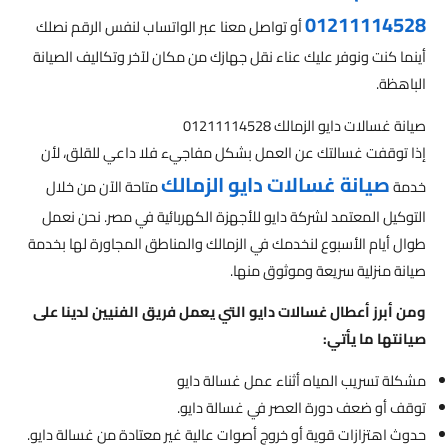
01211114528
أو تواصل معنا عبر الواتساب لنفس الرقم نصلك
أينما كنت ونوفر عليك عناء نقل جهازك من مكان لآخر وتكاليف الصيانة
الباهظة.
صيانة غسالات دايو الزمالك 01211114528
إذا توقفت غسالتك عن العمل بشكل مفاجيء فلا داعي للقلق، لأن
صيانة غسالات دايو الزمالك
خدمة
متاحة الآن من خلال
التوكيل المعتمد لشركة دايو للأجهزة الكهربائية في مصر. نحن نعمل
طوال أيام الأسبوع لنخدمك في الزمالك والمناطق المجاورة لها بخدمة
صيانة منزلية سريعة وموثوق منها.
ومن أبرز أعطال غسالات دايو التي يعمل فريق الفنيين لدينا على
صيانتها ما يأتي:
مشكلة تسريب المياه أثناء عمل غسالة دايو
توقف أو ضعف دورة العصر في غسالة دايو.
حدوث اهتزازات قوية أو خروج أصوات عالية غير معتادة من غسالة دايو.