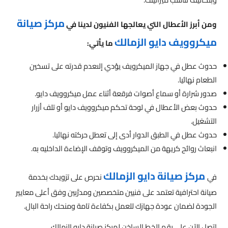
مركز صيانة
ومن أبرز الأعطال التي يعالجها الفنيون لدينا في
ميكروويف دايو الزمالك
ما يأتي:
حدوث عطل في جهاز الميكرويف يؤدي إلىعدم قدرته على تسخين
الطعام نهائيا.
صدور شرارة أو سماع أصوات فرقعة أثناء عمل ميكروويف دايو.
حدوث بعض الأعطال في لوحة تحكم ميكروويف دايو أو تلف أزرار
التشغيل.
حدوث عطل في الطبق الدوار أدى إلى تعطل حركته نهائيا.
انبعاث روائح كريهة من الميكروويف وتوقف الإضاءة الداخليه به.
مركز صيانة دايو الزمالك
في
نحرص على تزويدك بخدمة
صيانة احترافية تعتمد على فنيين متخصصين ومدرَّبين وفق أعلى معايير
الجودة لضمان عودة جهازك للعمل بكفاءة تامة ومنحك راحة البال.
اتصل الآن على رقم الخط الساخن لمركز صيانة دايو الزمالك