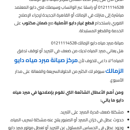
01211114528 أو راسلنا عبر الواتساب وسيصلك فني دايو المعتمد
مباشرة إلى منزلك في الزمالك أو القاهرة الجديدة لإجراء الإصلاح
الفوري باستخدام
قطع غيار دايو الأصلية
مع
ضمان مكتوب
على
الخدمة والقطع المستبدلة.
صيانة مبرد مياه دايو الزمالك 01211114528
هل يعاني مبرد المياه لديك من ضعف في التبريد أو توقف تدفق
مركز صيانة مبرد مياه دايو
المياه؟ لا داعي للخوف لأن
الزمالك
سيوفر لك الكثير من الحلولاالسريعة والفعالة على مدار
الأسبوع.
ومن أهم الأعطال الشائعة التي نقوم بإصلاحها في مبرد مياه
دايو ما ياتي:
مشكلة ضعف قدرة المبرد على التبريد.
حدوث عطل في خزان المبرد أو الصنبور ينتج عنه مشكلة تسريب المياه.
وجود عطل في الحساس المسئول عن التبريد أو تعطل موتور مبرد دايو