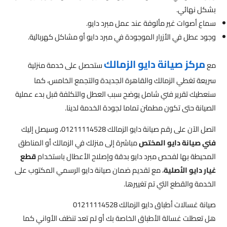
بشكل نهائي.
سماع أصوات غير مألوفة عند عمل مبرد دايو.
وجود عطل في الأزرار الموجودة في مبرد دايو أو مشاكل كهربائية.
مركز صيانة دايو الزمالك
مع
ستحصل على خدمة منزلية
سريعة تغطي الزمالك والقاهرة الجديدة والتجمع الخامس، كما
سنعطيك تقرير فني شامل يوضح سبب العطل والتكلفة قبل بدء عملية
الصيانة حتى تكون مطمئن تماما لجودة الخدمة لدينا.
اتصل الآن على رقم صيانة دايو الزمالك 01211114528، وسيصل إليك
فني صيانة دايو المختص
مباشرة إلى منزلك في الزمالك أو المناطق
المحيطة بها لفحص مبرد دايو بدقة وإصلاح الأعطال باستخدام
قطع
غيار دايو الأصلية
، مع تقديم ضمان صيانة دايو الرسمي المكتوب على
الخدمة والقطع التي تم تغييرها.
صيانة غسالات أطباق دايو الزمالك 01211114528
هل تعطلت غسالة الأطباق الخاصة بك أو لم تعد تنظف الأواني كما