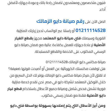
فنيون متخصصون ومعتمدون لضمان راحة بالك وعودة جهازك لأفضل
أداء.
رقم صيانة دايو الزمالك
اتصل الآن على
01211114528
أو راسلنا عبر الواتساب لحجز زيارتك المنزلية
الفورية وسيصلك
فني صيانة دايو المعتمد
مجهز
بقطع الغيار
الأصلية
لإعادة جهازك للعمل بكفاءة عالية مع ضمان صيانة دايو
الرسمي المكتوب على الخدمة والقطع المستبدلة.
صيانة مكانس دايو الزمالك 01211114528
هل توقفت مكنستك الكهربائية عن العمل أو أصبحت قوتها ضعيفة؟
لا تقلق لأن مركز صيانة مكانس دايو الزمالك يوفر لك الحل السريع من
خلال التوكيل المعتمد لشركة دايو في مصر. نحن نقدم خدمة منزلية
فورية تشمل فحص شامل وصيانة جميع الأعطال باستخدام
قطع غيار
دايو الأصلية
فقط مع ضمان رسمي مكتوب.
ومن أبرز الأعطال التي يتم إصلاحها بسهولة بواسطة فني دايو