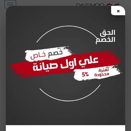
خطي
×
لى
لمحتوى
صيانة دايو الزمالك من توكيل دايو
المعتمد الخط الساخن