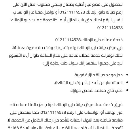
للحصول على قطع غيار أصلية بضمان رسمي مكتوب اتصل الآن على
رقم صيانة دايو الزمالك 01211114528 أو تواصل معنا عبر الواتساب
لنفس الرقم نصلك حتى باب المنزل أينما كنتخدمة عملاء دايو الزمالك
01211114528
خدمة عملاء دايو الزمالك 01211114528
في مركز صيانة دايو الزمالك نهتم بتقديم تجربة خدمة مميزة لعملائنا،
لذلك نوفر لك خدمة عملاء متاحة على مدار الساعة طوال أيام الأسبوع
للرد على جميع استفساراتك سواء كنت بحاجة إلى:
حجز موعد صيانة منزلية فورية.
الاستفسار عن أعطال أجهزة دايو الشائعة.
طلب فني معتمد لفحص جهازك.
فريق خدمة عملا مركز صيانة دايو الزمالك لدينا جاهز دائما لمساعدتك
عبر الهاتف أو الواتساب على الرقم 01211114528، كما ستحصل على
متابعة شاملة بعد انتهاء الصيانة للتأكد من رضاك الكامل عن الخدمة، لا
تتردد في الاتصال الآن فنحن هنا لنضمن لك راحة البال واستعادة كفاءة