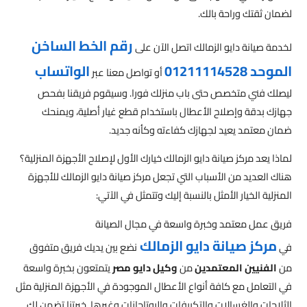
لضمان ثقتك وراحة بالك.
رقم الخط الساخن
لخدمة صيانة دايو الزمالك اتصل الآن على
الموحد 01211114528
الواتساب
أو تواصل معنا عبر
ليصلك فني متخصص حتى باب منزلك فورا. وسيقوم فريقنا بفحص
جهازك بدقة وإصلاح الأعطال باستخدام قطع غيار أصلية، ويمنحك
ضمان معتمد يعيد لجهازك كفاءته وكأنه جديد.
لماذا يعد مركز صيانة دايو الزمالك خيارك الأول لإصلاح الأجهزة المنزلية؟
هناك العديد من الأسباب التي تجعل مركز صيانة دايو الزمالك للأجهزة
المنزلية الخيار الأمثل بالنسبة إليك وتتمثل في الآتي:
فريق عمل معتمد وخبرة واسعة في مجال الصيانة
مركز صيانة دايو الزمالك
في
نضع بين يديك فريق متفوق
من
الفنيين المعتمدين
من
وكيل دايو مصر
يتمتعون بخبرة واسعة
في التعامل مع كافة أنواع الأعطال الموجودة في الأجهزة المنزلية مثل
الثلاجات والغسالات والتكييفات والبوتاجازات وغيرها. خبرتنا تضمن لك