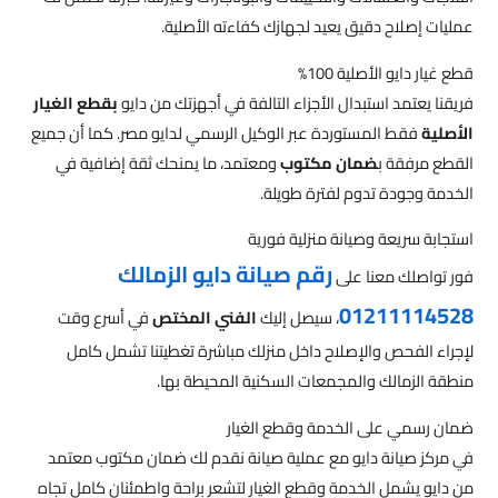
عمليات إصلاح دقيق يعيد لجهازك كفاءته الأصلية.
قطع غيار دايو الأصلية 100%
فريقنا يعتمد استبدال الأجزاء التالفة في أجهزتك من دايو
بقطع الغيار
الأصلية
فقط المستوردة عبر الوكيل الرسمي لدايو مصر. كما أن جميع
القطع مرفقة ب
ضمان مكتوب
ومعتمد، ما يمنحك ثقة إضافية في
الخدمة وجودة تدوم لفترة طويلة.
استجابة سريعة وصيانة منزلية فورية
رقم صيانة دايو الزمالك
فور تواصلك معنا على
01211114528
، سيصل إليك
الفني المختص
في أسرع وقت
لإجراء الفحص والإصلاح داخل منزلك مباشرة تغطيتنا تشمل كامل
منطقة الزمالك والمجمعات السكنية المحيطة بها.
ضمان رسمي على الخدمة وقطع الغيار
في مركز صيانة دايو مع عملية صيانة نقدم لك ضمان مكتوب معتمد
من دايو يشمل الخدمة وقطع الغيار لتشعر براحة واطمئنان كامل تجاه